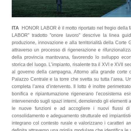
ITA
HONOR LABOR è il motto riportato nel fregio della fa
LABOR” tradotto ”onore lavoro” descrive la linea guid
produzione, innovazione e alla territorialità della Cort
attraverso un processo di rigenerazione e rifunzionalizza
della provincia mantovana, favorendo lo sviluppo econo
storica del luogo. L’impianto, risalente tra il XVI e XVII seco
al governo della campagna. Attorno alla grande corte c
Palazzo Centrale e la torre che svetta su tutta l’area. Una
completa l’area d’intervento. Il lotto è inoltre perimetra
bonifica e ripiantumazione rigenerano l'ecosistema esi
intervenendo sugli spazi interni, demolendo gli elementi a
le nuove funzioni e ad accogliere i nuovi flussi di u
consolidamento e adeguamento strutturale ed impiantistico
integrano col contesto rurale e valorizzano i caratteri arc
definita attraverso una griglia modulare che identifica le